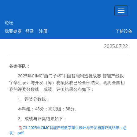
论坛
2025年CIMC智能产线数字孪生设计与开发
我要参赛
|
登录
|
注册
了解设备
赛项初赛成绩与奖项公示
2025.07.22
各参赛队：
2025年CIMC“西门子杯”中国智能制造挑战赛 智能产线数
字孪生设计与开发（筹）赛项比赛已经全部结束。现将全国初
赛的评奖分数线、成绩、评奖结果公布如下：
1、评奖分数线：
本科组：48分；高职组：38分。
2、成绩与评奖结果如下：
C3-2025年CIMC智能产线数字孪生设计与开发初赛评奖结果（总
表）.pdf