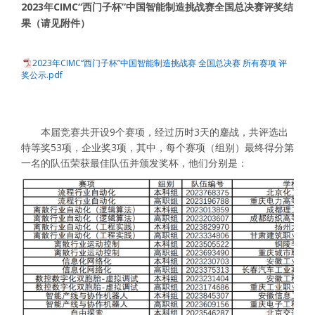
2023
CIMC“
”
年
西门子杯
中国智能制造挑战赛全国总决赛
评奖结
果（请见附件）
2023年CIMC“西门子杯”中国智能制造挑战赛 全国总决赛 所有赛项 评
奖公示.pdf
本届竞赛共开设
9
个赛项，经过历时
3
天的鏖战，共评选出
特等奖
53
项，企业奖3项，其中，每个赛项（组别）最终得分第
一名的队伍荣获最佳队伍并颁发奖杯，他们分别是：