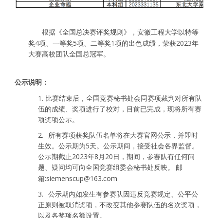
安徽工程大学以特等
根据《全国总决赛评奖规则》，
奖
4
项、一等奖
5
项、二等奖
1
项的出色成绩，荣获
2023
年
大赛高校团队全国总冠军。
公示说明：
1.
比赛结束后，全国竞赛秘书处会同赛项裁判对所有队
伍的成绩、奖项进行了校对，目前已完成，现将所有赛
项奖项公示。
2.
所有赛项获奖队伍名单将在大赛官网公示，并即时
生效。公示期为
5
天。公示期间，接受社会各界监督。
公示期截止
2023
年
8
月
20
日，期间，参赛队有任何问
题、疑问均可向全国竞赛组委会秘书处反映。
邮
箱
:siemenscup@163.com
3.
公示期内如发生有参赛队因违反竞赛规定、公平公
正原则被取消奖项，不改变其他参赛队伍的名次奖项，
以及各奖项名额设置。