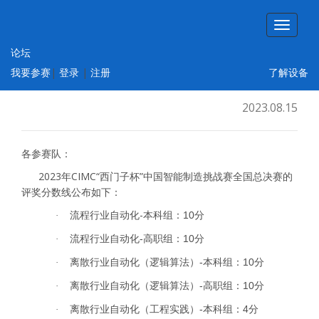
论坛
2023年CIMC“西门子杯”中国智能制造挑战
我要参赛
|
登录
|
注册
了解设备
赛 全国总决赛 成绩与评奖结果公示
2023.08.15
各参赛队：
2023
年
CIMC“
西门子杯
”
中国智能制造挑战赛全国总决赛
的
评奖分数线公布如下：
流程行业自动化
-
本科组：
分
10
·
流程行业自动化
高职组：
分
-
10
·
离散行业自动化（逻辑算法）
本科组：
分
-
10
·
离散行业自动化（逻辑算法）
高职组：
分
-
10
·
离散行业自动化（工程实践）
本科组：
分
-
4
·