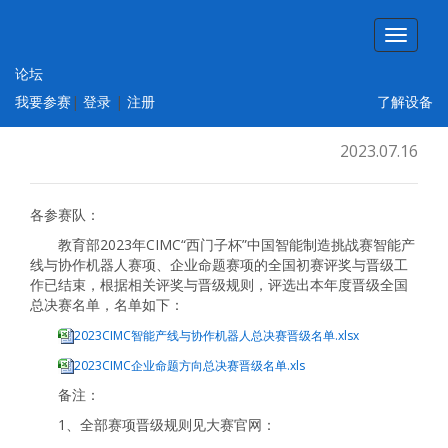
论坛
2023年CIMC晋级全国总决赛名单（智能产
我要参赛
|
登录
|
注册
了解设备
线与协作机器人、企业命题）
2023.07.16
各参赛队：
教育部2023年CIMC“西门子杯”中国智能制造挑战赛智能产
线与协作机器人赛项、企业命题赛项的全国初赛评奖与晋级工
作已结束，根据相关评奖与晋级规则，评选出本年度晋级全国
总决赛名单，名单如下：
2023CIMC智能产线与协作机器人总决赛晋级名单.xlsx
2023CIMC企业命题方向总决赛晋级名单.xls
备注：
1、全部赛项晋级规则见大赛官网：