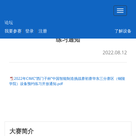
论坛
2022年第十六届“西门子杯”中国智能制造挑
我要参赛
|
登录
|
注册
了解设备
战赛华东三赛区（铜陵学院）设备开放预约
练习通知
2022.08.12
2022年CIMC“西门子杯”中国智能制造挑战赛初赛华东三分赛区（铜陵
学院）设备预约练习开放通知.pdf
大赛简介