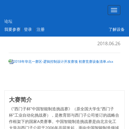
论坛
华北一赛区-北京交通大学-逻辑控制设计开
我要参赛
|
登录
|
注册
了解设备
发赛项初赛-竞赛设备清单
2018.06.26
2018年华北一赛区-逻辑控制设计开发赛项 初赛竞赛设备清单.xlsx
大赛简介
《“西门子杯”中国智能制造挑战赛》（原全国大学生“西门子
杯”工业自动化挑战赛），是教育部与西门子公司签订的战略合
作框架下的国家A类赛事。中国智能制造挑战赛是由北京化工
大学与西门子公司于2006年共同发起，面向中国智能制造领域