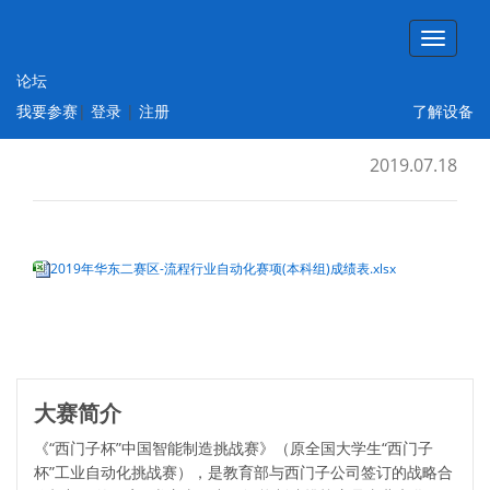
论坛
2019年CIMC全国初赛华东二赛区-流程行业
我要参赛
|
登录
|
注册
了解设备
自动化赛项(本科组)成绩与评奖结果公示
2019.07.18
2019年华东二赛区-流程行业自动化赛项(本科组)成绩表.xlsx
大赛简介
《“西门子杯”中国智能制造挑战赛》（原全国大学生“西门子
杯”工业自动化挑战赛），是教育部与西门子公司签订的战略合