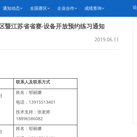
论
通知动态
全国赛区
企业合作
成绩查询
二赛区暨江苏省省赛-设备开放预约练习通知
2019.06.11
联系人及联系方式
姓名：邬丽娜
日
13915513401
电话：
技术支持：张老师
18896586082
姓名：邬丽娜
日