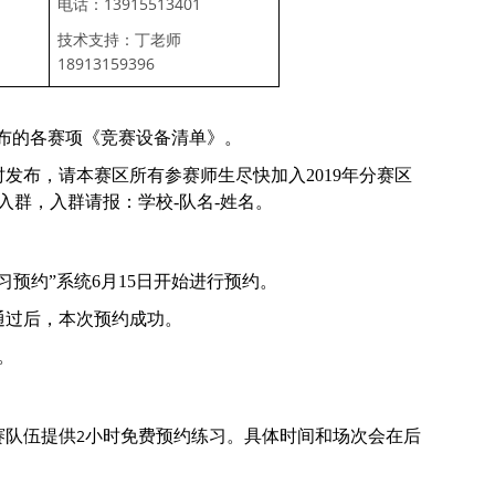
13915513401
电话：
技术支持：丁老师
18913159396
发布的各赛项《竞赛设备清单》。
时发布，请本赛区所有参赛师生尽快加入
2019
年分赛区
入群，入群请报：学校
-
队名
-
姓名。
习预约”系统6月15日开始进行预约。
通过后，本次预约成功。
。
2
赛队伍提供
小时免费预约练习。具体时间和场次会在后