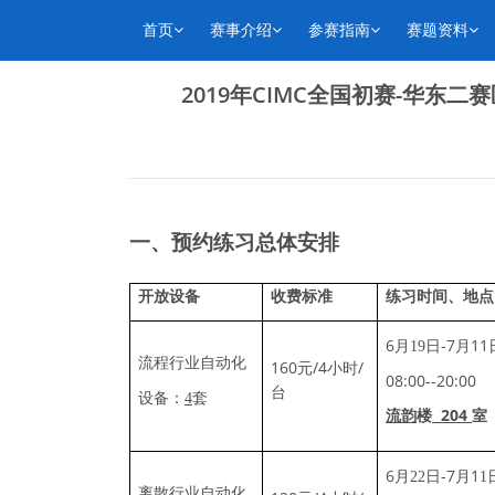
首页
赛事介绍
参赛指南
赛题资料
2019年CIMC全国初赛-华东
一、预约练习总体安排
开放设备
收费标准
练习时间、地点
6
-7
11
月
19
日
月
流程行业自动化
160
/4
/
元
小时
08:00--20:00
台
设备：
4
套
204
流韵
楼
室
6
-7
1
月
22
日
月
1
离散行业自动化