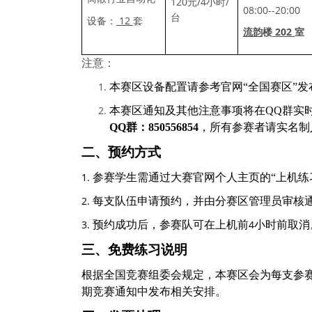
120
/4
/
元
小时
08:00--20:00
台
12
设备：
套
202
流韵
楼
室
注意：
本赛区设备配置请参考官网
“全国赛区”
本赛区通知及其他注意事项将在
QQ
群实
QQ
群：850556854
，所有参赛者请实名制
二、预约方式
1.
参赛学生需通过大赛官网个人主页的
“上机练
2.
每支队伍申请预约，并由分赛区管理员审核
3.
4
预约成功后，参赛队可在上机前
小时前取消
三、免费练习说明
根据全国竞赛组委会规定，本赛区会为每支参
期竞赛通知中发布相关安排。