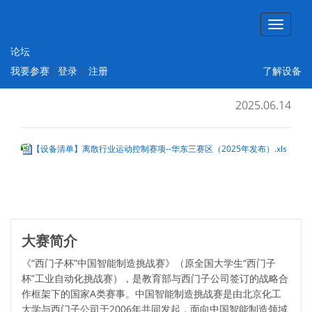
论坛
【设备清单】离散行业运动控制赛项--华东
我要参赛
|
登录
|
注册
了解设备
三赛区（2025年发布）
2025.06.14
【设备清单】离散行业运动控制赛项--华东三赛区（2025年发布）.xls
大赛简介
《“西门子杯”中国智能制造挑战赛》（原全国大学生“西门子
杯”工业自动化挑战赛），是教育部与西门子公司签订的战略合
作框架下的国家A类赛事。中国智能制造挑战赛是由北京化工
大学与西门子公司于2006年共同发起，面向中国智能制造领域