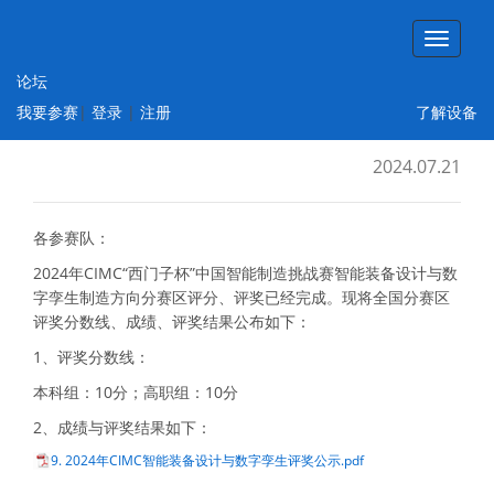
论坛
2024年CIMC智能装备设计与数字孪生制造
我要参赛
|
登录
|
注册
了解设备
方向赛项初赛成绩与评奖公示
2024.07.21
各参赛队：
2024年CIMC“西门子杯”中国智能制造挑战赛智能装备设计与数
字孪生制造方向分赛区评分、评奖已经完成。现将全国分赛区
评奖分数线、成绩、评奖结果公布如下：
1、评奖分数线：
本科组：10分；高职组：10分
2、成绩与评奖结果如下：
9. 2024年CIMC智能装备设计与数字孪生评奖公示.pdf