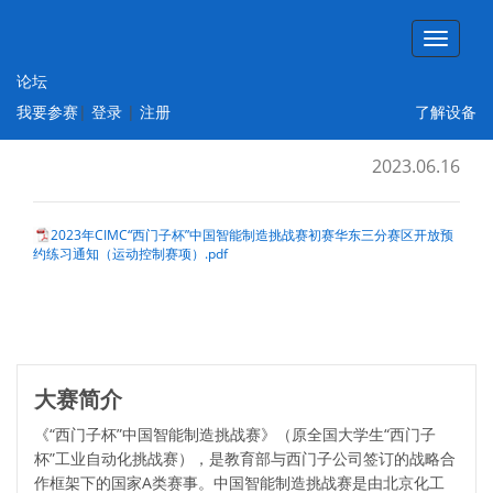
论坛
【预约练习通知】2023年华东三赛区 宿州
我要参赛
|
登录
|
注册
了解设备
学院 设备开放预约练习通知
2023.06.16
2023年CIMC“西门子杯”中国智能制造挑战赛初赛华东三分赛区开放预
约练习通知（运动控制赛项）.pdf
大赛简介
《“西门子杯”中国智能制造挑战赛》（原全国大学生“西门子
杯”工业自动化挑战赛），是教育部与西门子公司签订的战略合
作框架下的国家A类赛事。中国智能制造挑战赛是由北京化工