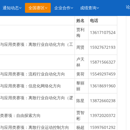
论
通知动态
全国赛区
企业合作
成绩查询
姓名
电话
贾利
13617107524
梅
与应用类赛项：离散行业自动化方向（工
周贤
15927672193
卢天
15871566327
林
与应用类赛项：流程行业自动化方向
黄荷
15549297459
黎丽
与应用类赛项：信息化网络化方向
13618691960
丽
与应用类赛项：离散行业自动化方向（逻
陈星
13872660238
贾智
类赛项：自由探索方向
13972020372
彬
与应用类赛项：离散行业运动控制方向
杨超
15997601292