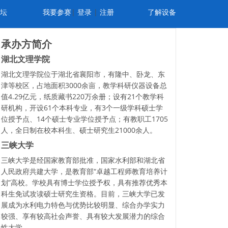
坛
我要参赛
|
登录
|
注册
了解设备
承办方简介
湖北文理学院
湖北文理学院位于湖北省襄阳市，有隆中、卧龙、东
津等校区，占地面积3000余亩，教学科研仪器设备总
值4.29亿元，纸质藏书220万余册；设有21个教学科
研机构，开设61个本科专业，有3个一级学科硕士学
位授予点、14个硕士专业学位授予点；有教职工1705
人，全日制在校本科生、硕士研究生21000余人。
三峡大学
三峡大学是经国家教育部批准，国家水利部和湖北省
人民政府共建大学，是教育部“卓越工程师教育培养计
划”高校。学校具有博士学位授予权，具有推荐优秀本
科生免试攻读硕士研究生资格。目前，三峡大学已发
展成为水利电力特色与优势比较明显、综合办学实力
较强、享有较高社会声誉、具有较大发展潜力的综合
性大学。