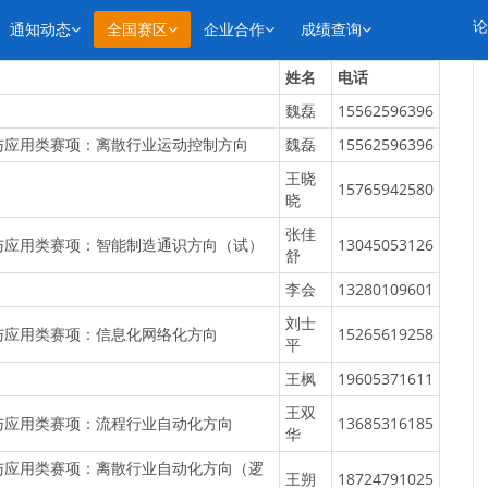
论
通知动态
全国赛区
企业合作
成绩查询
姓名
电话
魏磊
15562596396
与应用类赛项：离散行业运动控制方向
魏磊
15562596396
王晓
15765942580
晓
张佳
与应用类赛项：智能制造通识方向（试）
13045053126
舒
李会
13280109601
刘士
与应用类赛项：信息化网络化方向
15265619258
平
王枫
19605371611
王双
与应用类赛项：流程行业自动化方向
13685316185
华
与应用类赛项：离散行业自动化方向（逻
王朔
18724791025