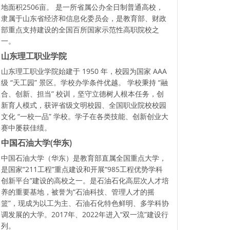
地面积2506亩。 是一所省属公办全日制普通高校，
隶属于山东省经济和信息化委员会，是教育部、财政
部重点支持建设的全国百所国家示范性高职院校之
一。
山东理工职业学院
山东理工职业学院始建于 1950 年，校园为国家 AAA
级 “天工园” 景区。学校办学条件优越。 学校秉持 “融
合、创新、担当” 校训，坚守立德树人根本任务，创
新育人模式，获评省级文明校园、全国职业院校校园
文化 “一校一品” 学校。学子在各类技能、创新创业大
赛中屡获佳绩。
中国石油大学(华东)
中国石油大学（华东）是教育部直属全国重点大学，
是国家“211工程”重点建设和开展“985工程优势学科
创新平台”建设的高校之一。是石油石化高层次人才培
养的重要基地，被誉为“石油科技、管理人才的摇
篮”，现成为以工为主、石油石化特色鲜明、多学科协
调发展的大学。2017年、2022年进入“双一流”建设行
列。