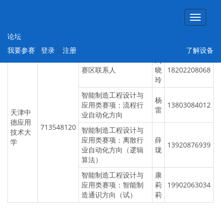
承办方
QQ群
赛区/赛项
姓
电话
论坛
名
我要参赛
|
登录
|
注册
了解设备
刘
赛区联系人
晓
18202208068
玲
智能制造工程设计与
杨
应用类赛项：流程行
13803084012
雷
天津中
业自动化方向
德应用
713548120
智能制造工程设计与
技术大
应用类赛项：离散行
薛
学
13920876939
业自动化方向（逻辑
珑
算法）
智能制造工程设计与
康
应用类赛项：智能制
莉
19902063034
造通识方向（试）
莉