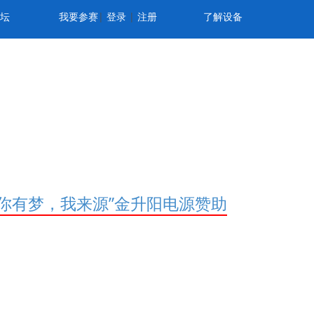
坛
我要参赛
|
登录
|
注册
了解设备
“你有梦，我来源”金升阳电源赞助