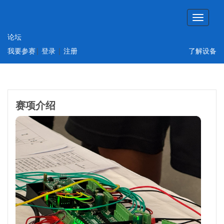
论坛
此年份没有上传赛项资料或没有举办该赛项
我要参赛
|
登录
|
注册
了解设备
的比赛
赛项介绍