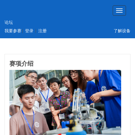
论坛
此年份没有上传赛项资料或没有举办该赛项
我要参赛
|
登录
|
注册
了解设备
的比赛
赛项介绍