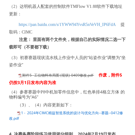
（2）达明机器人配套的控制软件TMFlow V1.88软件下载地址
更新：
https://pan.baidu.com/s/1YWW94YvsR5nVeVH_IP6FdA
提
取码：CIMC
注意： 里面有两个文件夹，根据自己的实际情况二选一下
载即可（不要都下载）
（3）初赛赛题现状流水线上作业中人员的“站姿作业”调整为“坐
姿作业”
作废，附件5
附件5--工位物料布局图 (现状)-0409修改.pdf
仍按3月1日发布内容为准
红色单排4格立方体 的
（4）参赛赛题中P8中机加零件信息中，
物料编号为“A6”
（3）、（4）内容更新如下：
1 - 2024年CIMC精益智造系统的设计与优化方向--赛题--0412修
改.pdf
4. 决赛备赛阶段练习使用评分细则 2024年7月19日发布