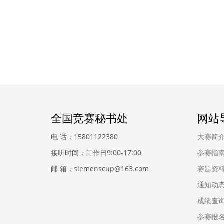
全国竞赛秘书处
网站
电 话：15801122380
大赛简
接听时间：工作日9:00-17:00
参赛指
邮 箱：siemenscup@163.com
赛题资
通知动
成绩查
参赛报