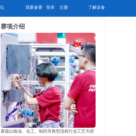
坛
我要参赛
|
登录
|
注册
了解设备
赛项介绍
赛题以炼油、化工、制药等典型流程行业工艺为背