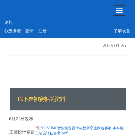
论坛
智能制造工程设计与应用类赛项：智能装备
我要参赛
|
登录
|
注册
了解设备
设计与数字孪生制造方向
2026.01.26
6月24日发布
2026CIMC智能装备设计与数字孪生制造赛项-本科组-
工装设计赛题
工装设计任务书.pdf